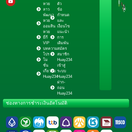
หวย
ตัว
ลาว
ข้อ
พัฒนา
กำหนด
หวย
และ
ออมสิน
เงื่อนไข
หวย
แนะนำ
ยี่กี
การ
VIP
เดิมพัน
บทความ
สมัคร
โปร
สมาชิก
โม
Huay234
ชั่น
เข้าสู่
เกี่ยวกับ
ระบบ
Huay234
Huay234
ฝาก-
ถอน
Huay234
ช่องทางการชำระเงินอัตโนมัติ