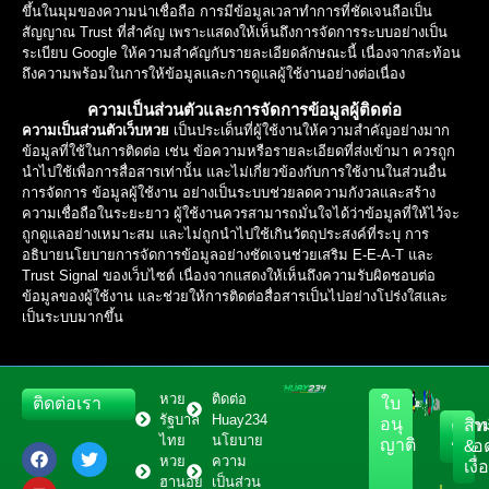
ขึ้นในมุมของความน่าเชื่อถือ การมีข้อมูลเวลาทำการที่ชัดเจนถือเป็น
สัญญาณ Trust ที่สำคัญ เพราะแสดงให้เห็นถึงการจัดการระบบอย่างเป็น
ระเบียบ Google ให้ความสำคัญกับรายละเอียดลักษณะนี้ เนื่องจากสะท้อน
ถึงความพร้อมในการให้ข้อมูลและการดูแลผู้ใช้งานอย่างต่อเนื่อง
ความเป็นส่วนตัวและการจัดการข้อมูลผู้ติดต่อ
ความเป็นส่วนตัวเว็บหวย
เป็นประเด็นที่ผู้ใช้งานให้ความสำคัญอย่างมาก
ข้อมูลที่ใช้ในการติดต่อ เช่น ข้อความหรือรายละเอียดที่ส่งเข้ามา ควรถูก
นำไปใช้เพื่อการสื่อสารเท่านั้น และไม่เกี่ยวข้องกับการใช้งานในส่วนอื่น
การจัดการ ข้อมูลผู้ใช้งาน อย่างเป็นระบบช่วยลดความกังวลและสร้าง
ความเชื่อถือในระยะยาว ผู้ใช้งานควรสามารถมั่นใจได้ว่าข้อมูลที่ให้ไว้จะ
ถูกดูแลอย่างเหมาะสม และไม่ถูกนำไปใช้เกินวัตถุประสงค์ที่ระบุ การ
อธิบายนโยบายการจัดการข้อมูลอย่างชัดเจนช่วยเสริม E-E-A-T และ
Trust Signal ของเว็บไซต์ เนื่องจากแสดงให้เห็นถึงความรับผิดชอบต่อ
ข้อมูลของผู้ใช้งาน และช่วยให้การติดต่อสื่อสารเป็นไปอย่างโปร่งใสและ
เป็นระบบมากขึ้น
หวย
ติดต่อ
ติดต่อเรา
ใบ
รัฐบาล
Huay234
อนุ
ควา
สิทธ
ไทย
นโยบาย
ญาติ
ปลอด
&
หวย
ความ
เงื
ฮานอย
เป็นส่วน