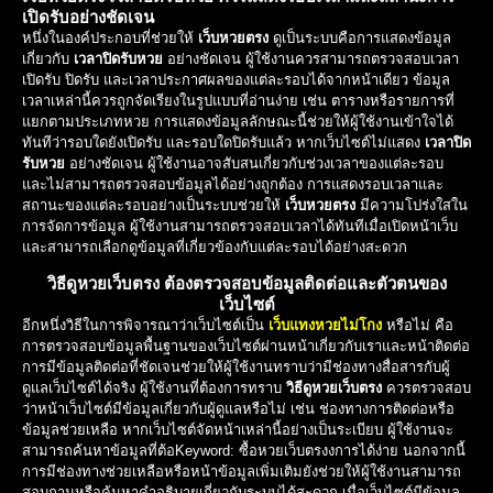
เปิดรับอย่างชัดเจน
หนึ่งในองค์ประกอบที่ช่วยให้
เว็บหวยตรง
ดูเป็นระบบคือการแสดงข้อมูล
เกี่ยวกับ
เวลาปิดรับหวย
อย่างชัดเจน ผู้ใช้งานควรสามารถตรวจสอบเวลา
เปิดรับ ปิดรับ และเวลาประกาศผลของแต่ละรอบได้จากหน้าเดียว ข้อมูล
เวลาเหล่านี้ควรถูกจัดเรียงในรูปแบบที่อ่านง่าย เช่น ตารางหรือรายการที่
แยกตามประเภทหวย การแสดงข้อมูลลักษณะนี้ช่วยให้ผู้ใช้งานเข้าใจได้
ทันทีว่ารอบใดยังเปิดรับ และรอบใดปิดรับแล้ว หากเว็บไซต์ไม่แสดง
เวลาปิด
รับหวย
อย่างชัดเจน ผู้ใช้งานอาจสับสนเกี่ยวกับช่วงเวลาของแต่ละรอบ
และไม่สามารถตรวจสอบข้อมูลได้อย่างถูกต้อง การแสดงรอบเวลาและ
สถานะของแต่ละรอบอย่างเป็นระบบช่วยให้
เว็บหวยตรง
มีความโปร่งใสใน
การจัดการข้อมูล ผู้ใช้งานสามารถตรวจสอบเวลาได้ทันทีเมื่อเปิดหน้าเว็บ
และสามารถเลือกดูข้อมูลที่เกี่ยวข้องกับแต่ละรอบได้อย่างสะดวก
วิธีดูหวยเว็บตรง ต้องตรวจสอบข้อมูลติดต่อและตัวตนของ
เว็บไซต์
อีกหนึ่งวิธีในการพิจารณาว่าเว็บไซต์เป็น
เว็บแทงหวยไม่โกง
หรือไม่ คือ
การตรวจสอบข้อมูลพื้นฐานของเว็บไซต์ผ่านหน้าเกี่ยวกับเราและหน้าติดต่อ
การมีข้อมูลติดต่อที่ชัดเจนช่วยให้ผู้ใช้งานทราบว่ามีช่องทางสื่อสารกับผู้
ดูแลเว็บไซต์ได้จริง ผู้ใช้งานที่ต้องการทราบ
วิธีดูหวยเว็บตรง
ควรตรวจสอบ
ว่าหน้าเว็บไซต์มีข้อมูลเกี่ยวกับผู้ดูแลหรือไม่ เช่น ช่องทางการติดต่อหรือ
ข้อมูลช่วยเหลือ หากเว็บไซต์จัดหน้าเหล่านี้อย่างเป็นระเบียบ ผู้ใช้งานจะ
สามารถค้นหาข้อมูลที่ต้อKeyword: ซื้อหวยเว็บตรงงการได้ง่าย นอกจากนี้
การมีช่องทางช่วยเหลือหรือหน้าข้อมูลเพิ่มเติมยังช่วยให้ผู้ใช้งานสามารถ
สอบถามหรือค้นหาคำอธิบายเกี่ยวกับระบบได้สะดวก เมื่อเว็บไซต์มีข้อมูล