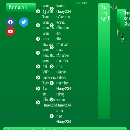
หวย
ติดต่อ
ติดต่อเรา
ใบ
รัฐบาล
Huay234
อนุ
ควา
สิทธ
ไทย
นโยบาย
ญาติ
ปลอด
&
หวย
ความ
เงื
ฮานอย
เป็นส่วน
หวย
ตัว
ลาว
ข้อ
พัฒนา
กำหนด
หวย
และ
ออมสิน
เงื่อนไข
หวย
แนะนำ
ยี่กี
การ
VIP
เดิมพัน
บทความ
สมัคร
โปร
สมาชิก
โม
Huay234
ชั่น
เข้าสู่
เกี่ยวกับ
ระบบ
Huay234
Huay234
ฝาก-
ถอน
Huay234