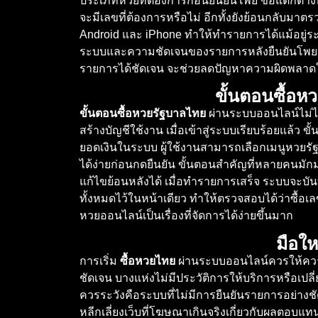
ประเภทหวยที่ต้องการก่อนยืนยันโพย ข้อแตกต่า
จะมีเลขที่ต้องการหรือไม่ อีกทั้งยังย้อนกลับม
Android และ iPhone ทำให้ทำรายการได้แม้อยู่ระ
ระบบและความชัดเจนของรายการหลังยืนยันโพย เพร
รายการได้ชัดเจน จะช่วยลดปัญหาความผิดพลา
ขั้นตอนซื้อห
ขั้นตอนซื้อหวยรัฐบาลไทย
ผ่านระบบออนไลน์ไม่ได้
สร้างบัญชีใช้งาน เมื่อเข้าสู่ระบบเรียบร้อยแล้ว
ยอดเงินในระบบ ผู้ใช้งานสามารถเลือกเมนูหวยรัฐบ
ได้ง่ายก่อนกดยืนยัน ขั้นตอนสำคัญที่หลายคนมัก
แก้ไขย้อนหลังได้ เมื่อทำรายการเสร็จ ระบบจะบัน
ทั้งหมดไว้ในหน้าเดียว ทำให้ตรวจสอบได้ว่าซื้
หวยออนไลน์เป็นเรื่องที่จัดการได้ง่ายขึ้นมาก
มือให
การเริ่ม
ซื้อหวยไทย
ผ่านระบบออนไลน์ควรให้ความ
ชัดเจน บางแห่งไม่มีประวัติการให้บริการหรือเปลี่ย
ควรระวังคือระบบที่ไม่มีการยืนยันรายการอย่าง
หลีกเลี่ยงเว็บที่โฆษณาเกินจริงเกี่ยวกับผลตอบแ