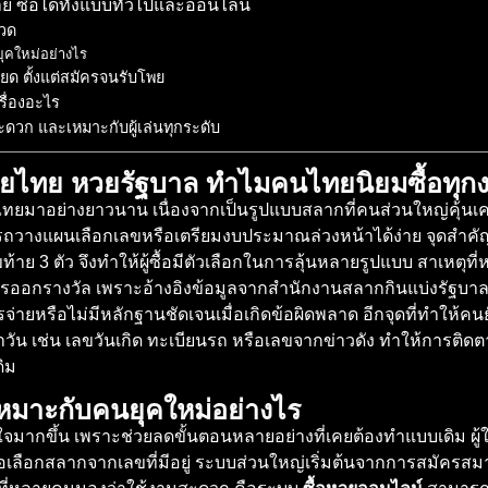
าย ซื้อได้ทั้งแบบทั่วไปและออนไลน์
งวด
ุคใหม่อย่างไร
ยด ตั้งแต่สมัครจนรับโพย
รื่องอะไร
สะดวก และเหมาะกับผู้เล่นทุกระดับ
ยไทย หวยรัฐบาล ทำไมคนไทยนิยมซื้อทุก
งคมไทยมาอย่างยาวนาน เนื่องจากเป็นรูปแบบสลากที่คนส่วนใหญ่คุ้นเ
มารถวางแผนเลือกเลขหรือเตรียมงบประมาณล่วงหน้าได้ง่าย จุดสำคั
ลขท้าย 3 ตัว จึงทำให้ผู้ซื้อมีตัวเลือกในการลุ้นหลายรูปแบบ สาเหตุที
กรางวัล เพราะอ้างอิงข้อมูลจากสำนักงานสลากกินแบ่งรัฐบาล แ
งการจ่ายหรือไม่มีหลักฐานชัดเจนเมื่อเกิดข้อผิดพลาด อีกจุดที่ทำใ
จำวัน เช่น เลขวันเกิด ทะเบียนรถ หรือเลขจากข่าวดัง ทำให้การต
ดิม
เหมาะกับคนยุคใหม่อย่างไร
ใจมากขึ้น เพราะช่วยลดขั้นตอนหลายอย่างที่เคยต้องทำแบบเดิม ผ
อเลือกสลากจากเลขที่มีอยู่ ระบบส่วนใหญ่เริ่มต้นจากการสมัครสมาช