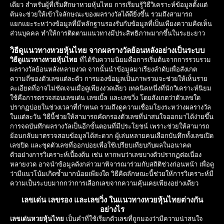
เดียว สำหรับผู้ที่เริ่มศึกษาหวยหุ้นไทย การเรียนรู้วิธีวิเคราะห์ข้อมูลตั้งแต่
ต้นจะช่วยให้เข้าใจลักษณะของผลรางวัลได้ดียิ่งขึ้น รวมถึงสามารถ
แยกแยะระหว่างข้อมูลที่มีหลักฐานรองรับกับข้อมูลที่เป็นเพียงความคิดเห็น
ส่วนบุคคล ทำให้การติดตามแนวทางมีประสิทธิภาพมากขึ้นในระยะยาว
วิธีดูแนวทางหวยหุ้นไทย จากผลรางวัลย้อนหลังอย่างเป็นระบบ
วิธีดูแนวทางหวยหุ้นไทย
ที่ได้รับความนิยมคือการเริ่มต้นจากการรวบรวม
ผลรางวัลย้อนหลังหลายงวด จากนั้นนำข้อมูลมาเรียงลำดับเพื่อสังเกต
ความถี่ของตัวเลขแต่ละตัว การมองข้อมูลเป็นภาพรวมจะช่วยให้เห็นราย
ละเอียดที่อาจไม่ชัดเจนเมื่อดูเพียงงวดเดียว เทคนิคหนึ่งที่นักวิเคราะห์นิยม
ใช้คือการตรวจสอบเลขเด่น เลขเบิ้ล และเลขวิ่ง โดยสังเกตว่าตัวเลขใด
ปรากฏบ่อยในช่วงเวลาที่กำหนด รวมถึงดูความเชื่อมโยงระหว่างผลรางวัล
ในแต่ละวัน วิธีนี้ช่วยให้สามารถคัดกรองตัวเลขที่น่าสนใจออกมาได้ง่ายขึ้น
การจดบันทึกผลรางวัลเป็นอีกขั้นตอนที่มีประโยชน์ เพราะช่วยให้สามารถ
ย้อนกลับมาตรวจสอบข้อมูลได้สะดวก ผู้เล่นหลายคนเลือกบันทึกทั้งเลขเปิด
เลขปิด และชุดตัวเลขที่ออกบ่อยเพื่อใช้เปรียบเทียบกับผลในอนาคต
ตัวอย่างการวิเคราะห์เบื้องต้น เช่น หากพบว่าเลขบางตัวปรากฏต่อเนื่อง
หลายงวด อาจนำข้อมูลดังกล่าวมาพิจารณาร่วมกับสถิติช่วงก่อนหน้า เพื่อดู
ว่ามีแนวโน้มเกิดซ้ำมากน้อยเพียงใด วิธีคิดลักษณะนี้ช่วยให้การวิเคราะห์มี
ความเป็นระบบมากกว่าการเลือกเลขจากความคุ้นเคยเพียงอย่างเดียว
เลขเด่น เลขรอง และเลขวิ่ง ในแนวทางหวยหุ้นไทยต่างกัน
อย่างไร
เลขเด่นหวยหุ้นไทย
เป็นคำที่ใช้เรียกตัวเลขที่ถูกมองว่ามีความน่าสนใจ