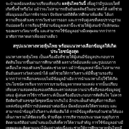
จะนำผลย้อนหลังมาเปรียบเทียบกับ
ผลหุ้นไทยวันนี้
เพื่อดูว่ามีรูปแบบใดที่
เกิดขึ้นซ้ำหรือไม่ แม้ว่าจะไม่สามารถยืนยันผลลัพธ์ในอนาคตได้ แต่ก็ช่วย
เพิ่มมุมมองในการพิจารณา ปัจจัยทางสถิติที่ควรศึกษาเพิ่มเติม ได้แก่
ความถี่ของตัวเลข การเว้นช่วงการออก และการจับคู่เลขที่เคยปรากฏร่วม
กันบ่อยครั้ง การเรียนรู้วิธีอ่านข้อมูลเหล่านี้จะช่วยให้ผู้เล่นเข้าใจลักษณะ
ของผลรางวัลมากขึ้น และสามารถใช้ข้อมูลอย่างมีเหตุผลมากกว่าการ
อาศัยการคาดเดาเพียงอย่างเดียว
สรุปแนวทางหวยหุ้นไทย พร้อมแนวทางเลือกข้อมูลให้เกิด
ประโยชน์สูงสุด
แนวทางหวยหุ้นไทย เป็นเครื่องมือที่ช่วยให้ผู้เล่นมีข้อมูลประกอบการ
ตัดสินใจมากขึ้นผ่านการศึกษาสถิติ ผลรางวัลย้อนหลัง และรูปแบบการ
เคลื่อนไหวของตัวเลขในแต่ละช่วงเวลา แม้ว่าข้อมูลเหล่านี้จะไม่สามารถ
ยืนยันผลรางวัลล่วงหน้าได้ แต่ก็ช่วยให้การวิเคราะห์มีพื้นฐานรองรับ
มากกว่าการเลือกเลขแบบไม่มีข้อมูลอ้างอิง การนำแนวทางไปใช้ให้เกิด
ประโยชน์ควรเริ่มจากการรวบรวมข้อมูลจากหลายแหล่ง จากนั้นเปรียบ
เทียบความสอดคล้องของสถิติและตรวจสอบความน่าเชื่อถือของข้อมูลอยู่
เสมอ ผู้เล่นควรใช้การวิเคราะห์เป็นเครื่องมือประกอบการตัดสินใจ ไม่ควร
ยึดติดกับตัวเลขชุดใดชุดหนึ่งมากเกินไป อีกประเด็นสำคัญคือการเลือก
แหล่งข้อมูลที่มีการอัปเดตอย่างต่อเนื่อง มีผลย้อนหลังให้ตรวจสอบ และ
สามารถนำข้อมูลไปวิเคราะห์เพิ่มเติมได้ การมีข้อมูลที่ครบถ้วนช่วยให้มอง
เห็นภาพรวมได้ชัดเจนขึ้น ท้ายที่สุด การบริหารงบประมาณควบคู่กับการ
ติดตามสถิติอย่างสม่ำเสมอเป็นสิ่งที่ควรให้ความสำคัญ การใช้ข้อมูลอย่างมี
เหตุผลและติดตามแนวโน้มอย่างต่อเนื่องจะช่วยให้การศึกษาหวยหุ้นไทยมี