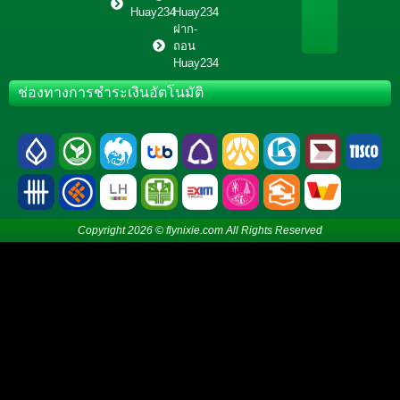
Huay234
Huay234
ฝาก-
ถอน
Huay234
ช่องทางการชำระเงินอัตโนมัติ
Copyright 2026 © flynixie.com All Rights Reserved