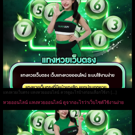
แทงหวยเว็บตรง แทงหวยออนไลน์ ควรดูอะไรบ้างก่อนเลือกใช้งา […]
หวยออนไลน์ แทงหวยออนไลน์ ดูจากอะไรว่าเว็บไซต์ใช้งานง่าย