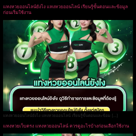
แทงหวยออนไลน์ยังไง แทงหวยออนไลน์ เรียนรู้ขั้นตอนและข้อมูล
ก่อนเริ่มใช้งาน
แทงหวยออนไลน์ยังไง แทงหวยออนไลน์ เรียนรู้ขั้นตอนและข้อม […]
แทงหวยเว็บตรง แทงหวยออนไลน์ ควรดูอะไรบ้างก่อนเลือกใช้งาน