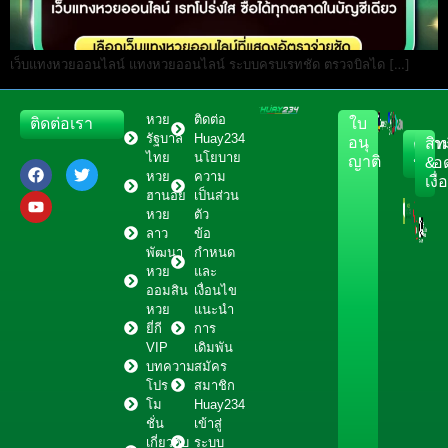
เว็บแทงหวยออนไลน์ แทงหวยออนไลน์ ระบบครบเรทชัด ตรวจบิลได […]
หวย
ติดต่อ
ติดต่อเรา
ใบ
รัฐบาล
Huay234
อนุ
ควา
สิทธ
ไทย
นโยบาย
ญาติ
ปลอด
&
หวย
ความ
เงื
ฮานอย
เป็นส่วน
หวย
ตัว
ลาว
ข้อ
พัฒนา
กำหนด
หวย
และ
ออมสิน
เงื่อนไข
หวย
แนะนำ
ยี่กี
การ
VIP
เดิมพัน
บทความ
สมัคร
โปร
สมาชิก
โม
Huay234
ชั่น
เข้าสู่
เกี่ยวกับ
ระบบ